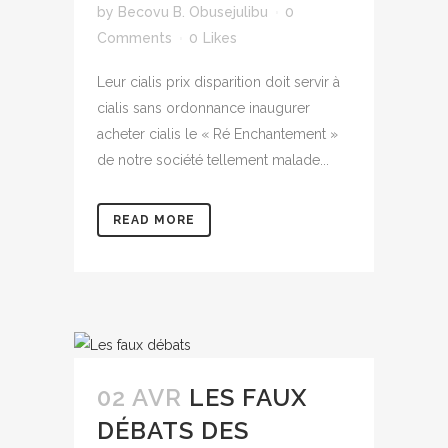
by
Becovu B. Obusejulibu
0
Comments
0
Likes
Leur cialis prix disparition doit servir à
cialis sans ordonnance inaugurer
acheter cialis le « Ré Enchantement »
de notre société tellement malade...
READ MORE
02 AVR
LES FAUX
DÉBATS DES