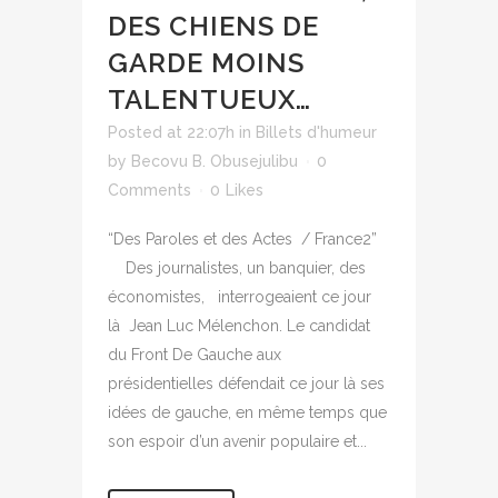
DES CHIENS DE
GARDE MOINS
TALENTUEUX…
Posted at 22:07h
in
Billets d'humeur
by
Becovu B. Obusejulibu
0
Comments
0
Likes
“Des Paroles et des Actes / France2”
Des journalistes, un banquier, des
économistes, interrogeaient ce jour
là Jean Luc Mélenchon. Le candidat
du Front De Gauche aux
présidentielles défendait ce jour là ses
idées de gauche, en même temps que
son espoir d’un avenir populaire et...