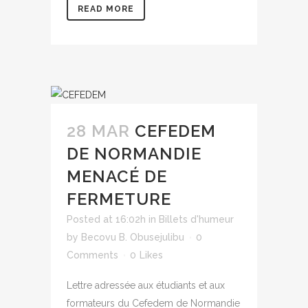
READ MORE
28 MAR
CEFEDEM
DE NORMANDIE
MENACÉ DE
FERMETURE
Posted at 16:02h
in
Billets d'humeur
by
Becovu B. Obusejulibu
0
Comments
0
Likes
Lettre adressée aux étudiants et aux
formateurs du Cefedem de Normandie