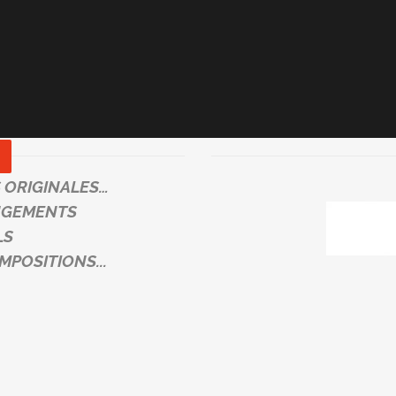
 ORIGINALES…
NGEMENTS
LS
POSITIONS..
.