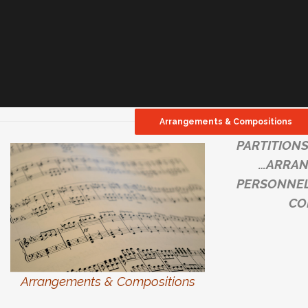
Arrangements & Compositions
PARTITIONS
…ARRA
PERSONNE
COM
Arrangements
& Compositions