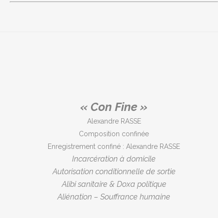
augment
audio
le
flèches
ou
volume.
haut/ba
diminuer
pour
le
augment
volume.
ou
diminuer
le
volume.
« Con Fine »
Alexandre RASSE
Composition confinée
Enregistrement confiné : Alexandre RASSE
Incarcération à domicile
Autorisation
conditionnelle de sortie
Alibi sanitaire & Doxa politique
Aliénation – Souffrance humaine