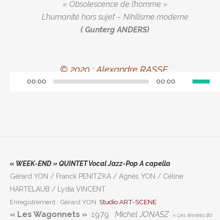
« Obsolescence de l’homme »
L’humanité hors sujet – Nihilisme moderne
( Gunterg ANDERS)
© 2020 : Alexandre RASSE
Utilisez
00:00
00:00
Lecteur
les
audio
flèches
haut/ba
pour
augment
ou
« W
EEK-END »
QUINTET Vocal Jazz-Pop A capella
diminuer
Gérard YON / Franck PENITZKA / Agnès YON / Céline
le
HARTELAUB / Lydia VINCENT
volume.
Enregistrement : Gérard YON
Studio ART-SCENE
« Les Wagonnets »
1979
Michel JONASZ
« Les Années 80