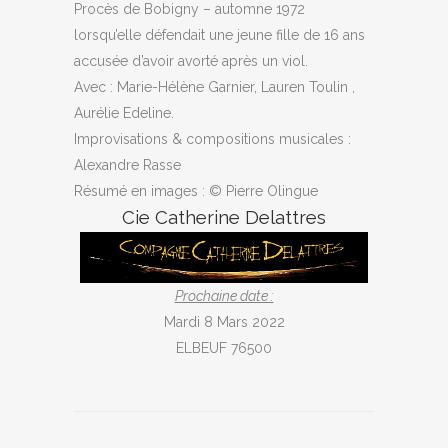
Procès de Bobigny – automne 1972
lorsqu’elle défendait une jeune fille de 16 ans
accusée d’avoir avorté après un viol.
Avec : Marie-Hélène Garnier, Lauren Toulin ,
Aurélie Edeline.
Improvisations & compositions musicales :
Alexandre Rasse
Résumé en images : © Pierre Olingue
Cie Catherine Delattres
Prochaine date :
Mardi 8 Mars 2022
ELBEUF 76500